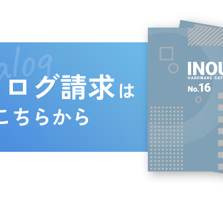
log
タログ請求
は
こちらから