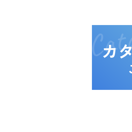
Cata
カ