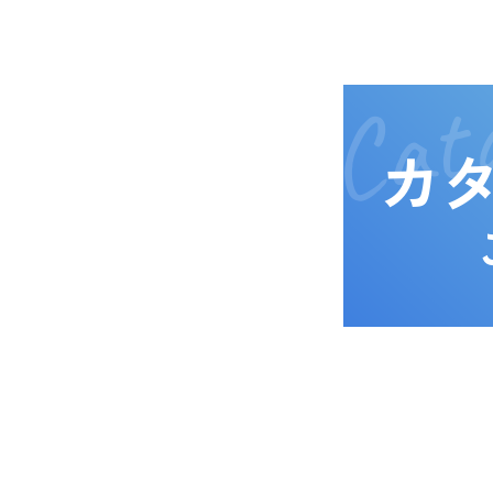
Cata
カ