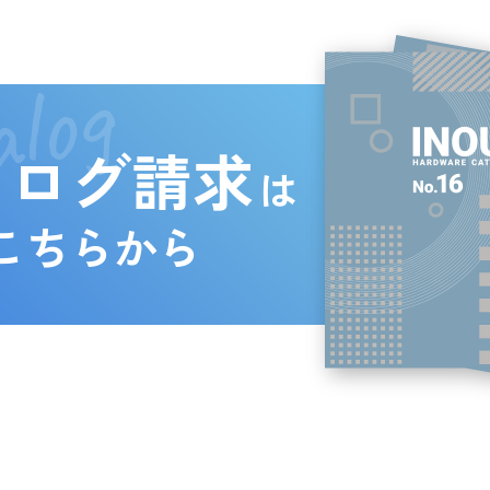
log
タログ請求
は
こちらから