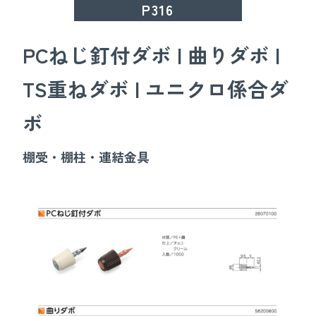
P316
PCねじ釘付ダボ | 曲りダボ |
TS重ねダボ | ユニクロ係合ダ
ボ
棚受・棚柱・連結金具